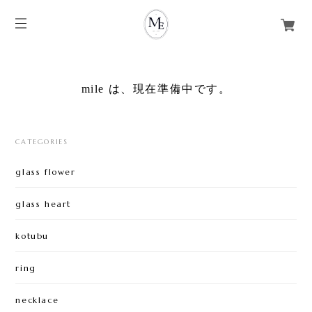
mile は、現在準備中です。
CATEGORIES
glass flower
glass heart
kotubu
ring
necklace