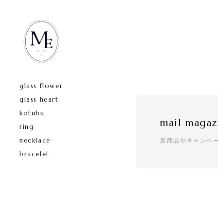
glass flower
glass heart
kotubu
mail magaz
ring
necklace
新商品やキャンペ
bracelet