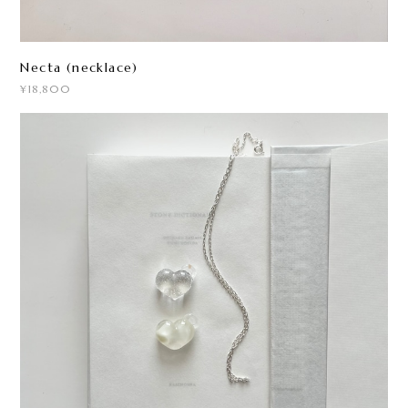
Necta (necklace)
¥18,800