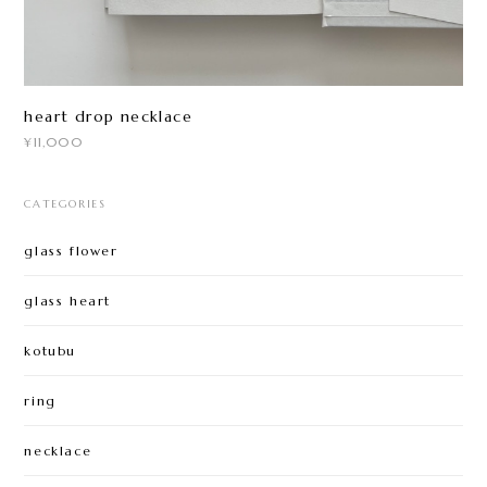
heart drop necklace
¥11,000
CATEGORIES
glass flower
glass heart
kotubu
ring
necklace