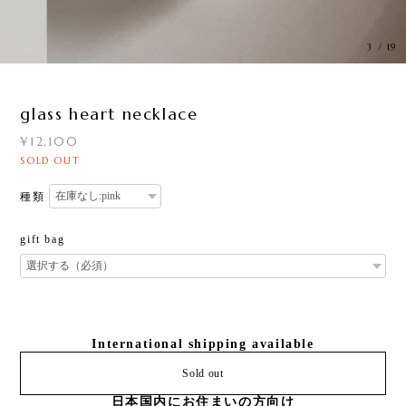
3
/
19
glass heart necklace
¥12,100
SOLD OUT
種類
gift bag
International shipping available
Sold out
日本国内にお住まいの方向け